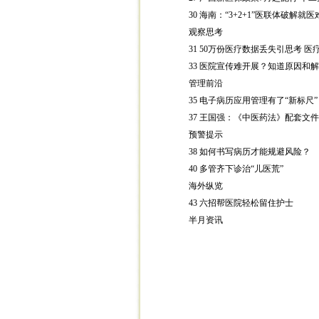
30
海南：“
3+2+1
”
医联体破解就医
观察思考
31 50
万份医疗数据丢失引思考 医
33
医院宣传难开展？知道原因和解
管理前沿
35
电子病历应用管理有了“新标尺”
37
王国强：《中医药法》配套文件
预警提示
38
如何书写病历才能规避风险？
40
多管齐下诊治“儿医荒”
海外纵览
43
六招帮医院轻松留住护士
半月资讯