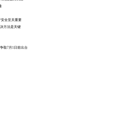
难
疗安全至关重要
决方法是关键
争取
7
月
1
日前出台