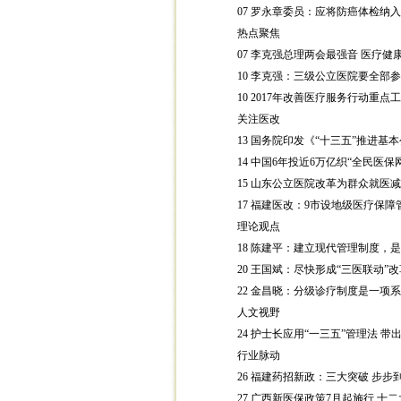
07
罗永章委员：应将防癌体检纳入
热点聚焦
07
李克强总理两会最强音 医疗健
10
李克强：三级公立医院要全部参
10 2017
年改善医疗服务行动重点工
关注医改
13
国务院印发《“十三五”推进基
14
中国
6
年投近
6
万亿织“全民医保网
15
山东公立医院改革为群众就医减
17
福建医改：
9
市设地级医疗保障
理论观点
18
陈建平：建立现代管理制度，是
20
王国斌：尽快形成“三医联动”
22
金昌晓：分级诊疗制度是一项系
人文视野
24
护士长应用“一三五”管理法 带
行业脉动
26
福建药招新政：三大突破 步步到
27
广西新医保政策
7
月起施行 十