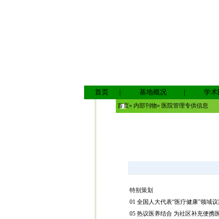
首页
|
基地概况
|
学术
首页
»
内部刊物
» 医院管理专供信息
特别策划
01
全国人大代表“医疗健康”领域
05
热议医养结合 为社区补充便携