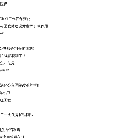
医保
康重点工作四年变化
与医联体建设并发挥引领作用
作
本公共服务均等化规划》
” 钱都花哪了？
负
70
亿元
管理局
深化公立医院改革的枢纽
改革机制
统工程
出了一支优秀护理团队
点 招招靠谱
二大亮点值得关注